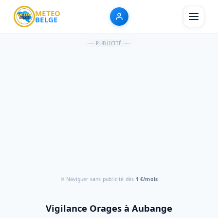
METEO
BELGE
PUBLICITÉ
✕ Naviguer sans publicité dès
1 €/mois
Vigilance Orages à Aubange