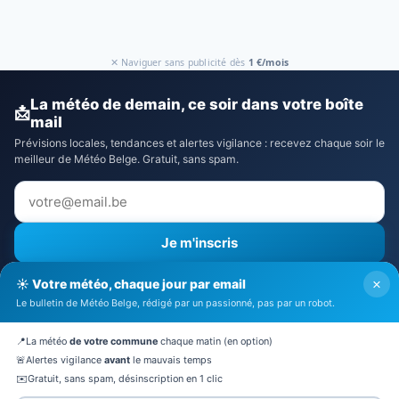
✕ Naviguer sans publicité dès
1 €/mois
La météo de demain, ce soir dans votre boîte
📩
mail
Prévisions locales, tendances et alertes vigilance : recevez chaque soir le
meilleur de Météo Belge. Gratuit, sans spam.
Je m'inscris
⚠️ Recevoir aussi les alertes vigilance
×
☀️ Votre météo, chaque jour par email
J'accepte la
politique de confidentialité
Le bulletin de Météo Belge, rédigé par un passionné, pas par un robot.
🔒 Pas de spam. Désinscription en 1 clic.
📍
La météo
de votre commune
chaque matin (en option)
🚨
Alertes vigilance
avant
le mauvais temps
✉️
Gratuit, sans spam, désinscription en 1 clic