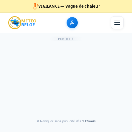
VIGILANCE — Vague de chaleur
METEO
BELGE
PUBLICITÉ
✕ Naviguer sans publicité dès
1 €/mois