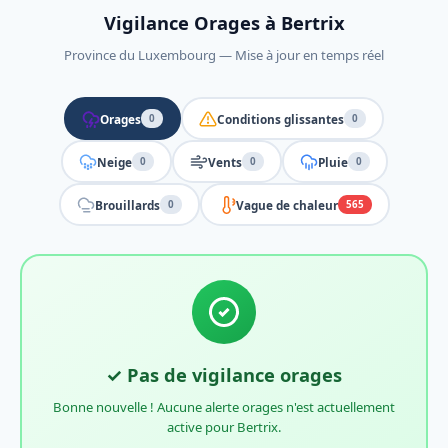
Vigilance Orages à Bertrix
Province du Luxembourg — Mise à jour en temps réel
Orages
Conditions glissantes
0
0
Neige
Vents
Pluie
0
0
0
Brouillards
Vague de chaleur
0
565
✓ Pas de vigilance orages
Bonne nouvelle ! Aucune alerte orages n'est actuellement
active pour Bertrix.