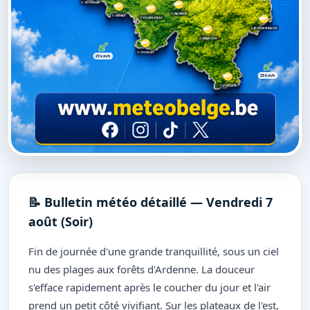
TOURNAI
NAMUR
MONS
CHARLEROI
BUTGENBACH
MARCHE
CHIMAY
25 km/h
25 km/h
VIRTON
📝 Bulletin météo détaillé — Vendredi 7
août (Soir)
Fin de journée d'une grande tranquillité, sous un ciel
nu des plages aux forêts d'Ardenne. La douceur
s'efface rapidement après le coucher du jour et l'air
prend un petit côté vivifiant. Sur les plateaux de l'est,