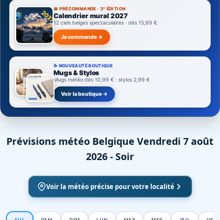
📅 PRÉCOMMANDE · 3ᵉ ÉDITION
Calendrier mural 2027
12 ciels belges spectaculaires · dès 15,99 €
Je commande →
☕ NOUVEAUTÉ BOUTIQUE
Mugs & Stylos
Mugs météo dès 10,99 € · stylos 2,99 €
Voir la boutique →
Prévisions météo Belgique Vendredi 7 août
2026 - Soir
Voir la météo précise pour votre localité