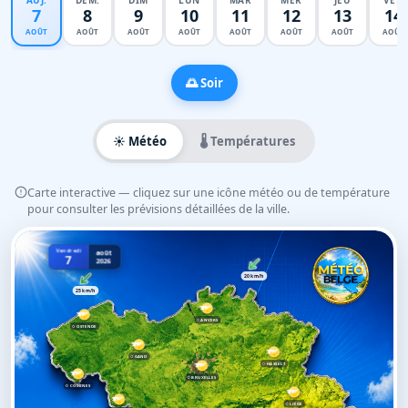
AUJ.
DEM.
DIM
LUN
MAR
MER
JEU
VEN
7
8
9
10
11
12
13
14
AOÛT
AOÛT
AOÛT
AOÛT
AOÛT
AOÛT
AOÛT
AOÛT
🌅 Soir
☀️ Météo
🌡️ Températures
Carte interactive — cliquez sur une icône météo ou de température
pour consulter les prévisions détaillées de la ville.
Vendredi
août
7
2026
20 km/h
25 km/h
ANVERS
OSTENDE
GAND
HASSELT
BRUXELLES
COMINES
LIÈGE