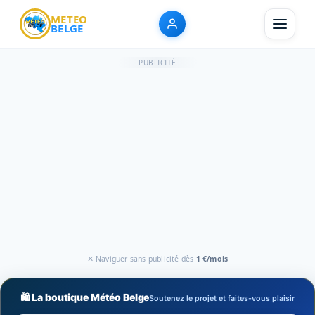
METEO
BELGE
PUBLICITÉ
✕ Naviguer sans publicité dès
1 €/mois
🛍️ La boutique Météo Belge
Soutenez le projet et faites-vous plaisir