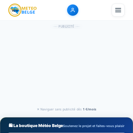
METEO
BELGE
PUBLICITÉ
✕ Naviguer sans publicité dès
1 €/mois
🛍️ La boutique Météo Belge
Soutenez le projet et faites-vous plaisir