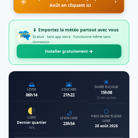
☀️
Août en cliquant ici
📱 Emportez la météo partout avec vous
Gratuit · Sans app store · Fonctionne même sans
connexion
Installer gratuitement
☀️
🌅
🌇
DURÉE DU JOUR
LEVER
COUCHER
15h08
06h14
21h22
-3 min vs hier
🌕
🌙
PROCHAINE PLEINE
LUNE
LEVER LUNE
LUNE
Dernier quartier
23h54
28 août 2026
46%