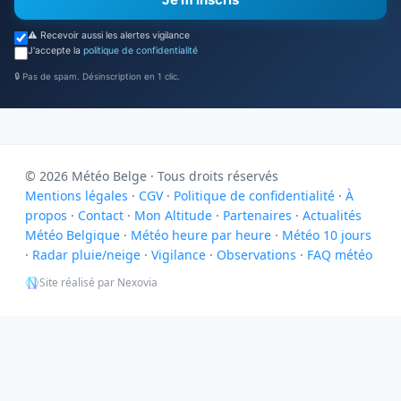
⚠️ Recevoir aussi les alertes vigilance
J'accepte la
politique de confidentialité
🔒 Pas de spam. Désinscription en 1 clic.
© 2026 Météo Belge · Tous droits réservés
Mentions légales
·
CGV
·
Politique de confidentialité
·
À
propos
·
Contact
·
Mon Altitude
·
Partenaires
·
Actualités
Météo Belgique
·
Météo heure par heure
·
Météo 10 jours
·
Radar pluie/neige
·
Vigilance
·
Observations
·
FAQ météo
Site réalisé par Nexovia