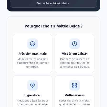
Toutes les éphémérides
Pourquoi choisir Météo Belge ?
Précision maximale
Mise à jour 24h/24
Modèles météo analysés
Données actualisées en
plusieurs fois par jour par
continu pour toutes les
un expert.
communes de Belgique.
Hyper-local
Multi-services
Prévisions détaillées pour
Radar, vigilance, allergies,
chaque commune belge
qualité de l'air — tout en