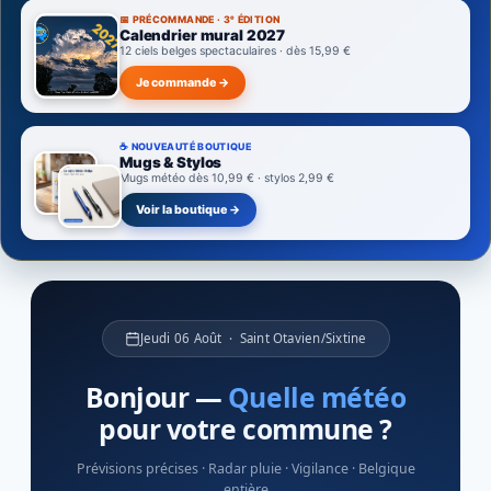
📅 PRÉCOMMANDE · 3ᵉ ÉDITION
Calendrier mural 2027
12 ciels belges spectaculaires · dès 15,99 €
Je commande →
☕ NOUVEAUTÉ BOUTIQUE
Mugs & Stylos
Mugs météo dès 10,99 € · stylos 2,99 €
Voir la boutique →
Météo Belge — Prévisions météo
Jeudi 06 Août · Saint Otavien/Sixtine
Bonjour —
Quelle météo
pour votre commune ?
Prévisions précises · Radar pluie · Vigilance · Belgique
entière