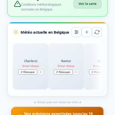
Voir la carte
Conditions météorologiques
normales en Belgique
Météo actuelle en Belgique
Charleroi
Namur
Liège
Erreur réseau
Erreur réseau
Erreur réseau
↺ Réessayer
×
↺ Réessayer
×
↺ Réessayer
×
Glissez pour voir toutes les villes
Nos prévisions expertisées jusqu'au 19