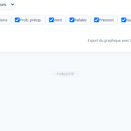
tions
Prob. précip.
Vent
Rafales
Pression
Nu
Export du graphique avec l
PUBLICITÉ