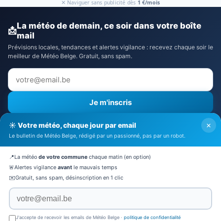
✕ Naviguer sans publicité dès
1 €/mois
La météo de demain, ce soir dans votre boîte
📩
mail
Prévisions locales, tendances et alertes vigilance : recevez chaque soir le
meilleur de Météo Belge. Gratuit, sans spam.
Je m'inscris
⚠️ Recevoir aussi les alertes vigilance
×
☀️ Votre météo, chaque jour par email
J'accepte la
politique de confidentialité
Le bulletin de Météo Belge, rédigé par un passionné, pas par un robot.
🔒 Pas de spam. Désinscription en 1 clic.
📍
La météo
de votre commune
chaque matin (en option)
🚨
Alertes vigilance
avant
le mauvais temps
✉️
Gratuit, sans spam, désinscription en 1 clic
© 2026 Météo Belge · Tous droits réservés
Mentions légales
·
CGV
·
Politique de confidentialité
·
À
J'accepte de recevoir les emails de Météo Belge ·
politique de confidentialité