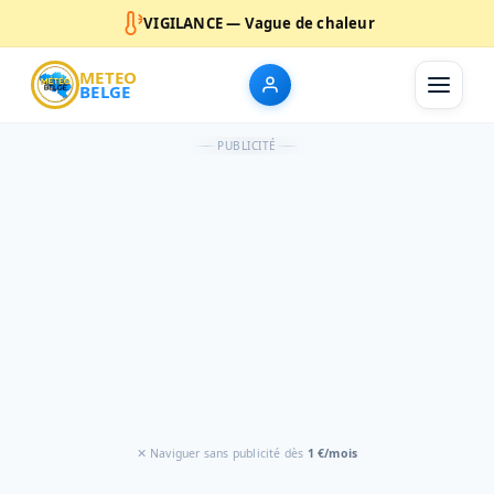
VIGILANCE — Vague de chaleur
METEO
BELGE
PUBLICITÉ
✕ Naviguer sans publicité dès
1 €/mois