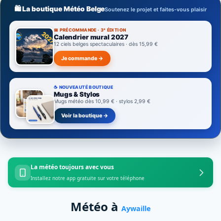
🛍️ La boutique Météo Belge
Soutenez le projet et faites-vous plaisir
📅 PRÉCOMMANDE · 3ᵉ ÉDITION
Calendrier mural 2027
12 ciels belges spectaculaires · dès 15,99 €
Je commande →
☕ NOUVEAUTÉ BOUTIQUE
Mugs & Stylos
Mugs météo dès 10,99 € · stylos 2,99 €
Voir la boutique →
La météo toujours avec vous
Installez notre app gratuite sur votre téléphone
Météo à
Aywaille