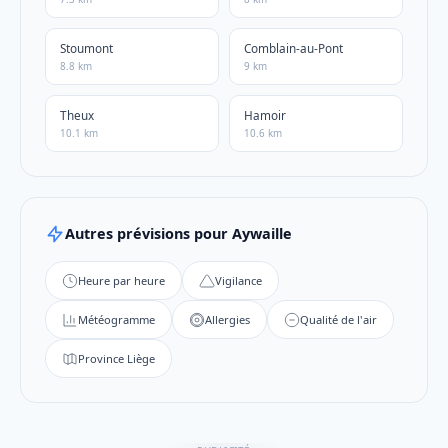
Stoumont
Comblain-au-Pont
8.8 km
9 km
Theux
Hamoir
10.1 km
10.6 km
Autres prévisions pour Aywaille
Heure par heure
Vigilance
Météogramme
Allergies
Qualité de l'air
Province Liège