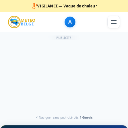
VIGILANCE — Vague de chaleur
METEO
BELGE
PUBLICITÉ
✕ Naviguer sans publicité dès
1 €/mois