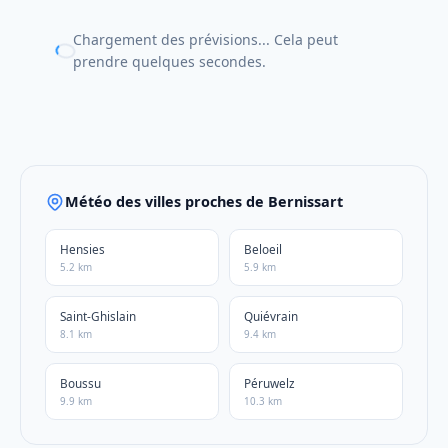
Chargement des prévisions... Cela peut
prendre quelques secondes.
Météo des villes proches de Bernissart
Hensies
Beloeil
5.2 km
5.9 km
Saint-Ghislain
Quiévrain
8.1 km
9.4 km
Boussu
Péruwelz
9.9 km
10.3 km