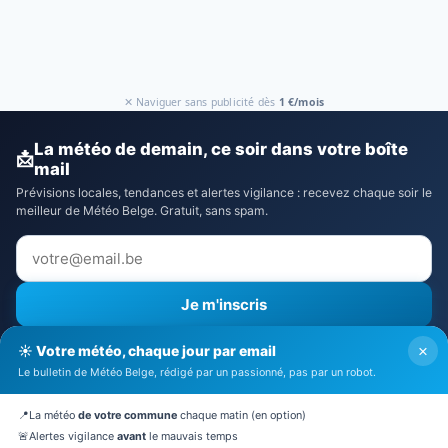
✕ Naviguer sans publicité dès
1 €/mois
La météo de demain, ce soir dans votre boîte
📩
mail
Prévisions locales, tendances et alertes vigilance : recevez chaque soir le
meilleur de Météo Belge. Gratuit, sans spam.
Je m'inscris
⚠️ Recevoir aussi les alertes vigilance
×
☀️ Votre météo, chaque jour par email
J'accepte la
politique de confidentialité
Le bulletin de Météo Belge, rédigé par un passionné, pas par un robot.
🔒 Pas de spam. Désinscription en 1 clic.
📍
La météo
de votre commune
chaque matin (en option)
🚨
Alertes vigilance
avant
le mauvais temps