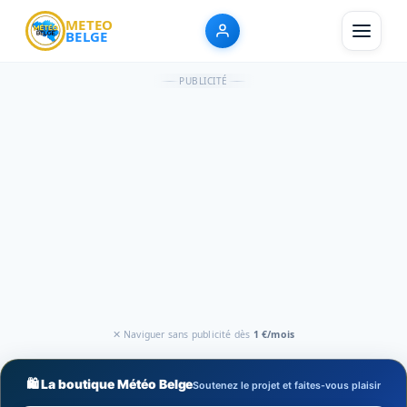
METEO
BELGE
PUBLICITÉ
✕ Naviguer sans publicité dès
1 €/mois
🛍️ La boutique Météo Belge
Soutenez le projet et faites-vous plaisir