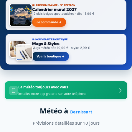
📅 PRÉCOMMANDE · 3ᵉ ÉDITION
Calendrier mural 2027
12 ciels belges spectaculaires · dès 15,99 €
Je commande →
☕ NOUVEAUTÉ BOUTIQUE
Mugs & Stylos
Mugs météo dès 10,99 € · stylos 2,99 €
Voir la boutique →
La météo toujours avec vous
Installez notre app gratuite sur votre téléphone
Météo à
Bernissart
Prévisions détaillées sur 10 jours