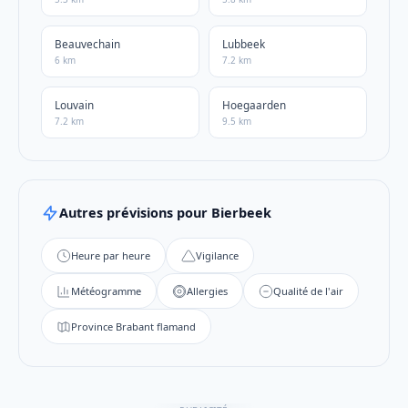
Beauvechain
Lubbeek
6 km
7.2 km
Louvain
Hoegaarden
7.2 km
9.5 km
Autres prévisions pour Bierbeek
Heure par heure
Vigilance
Météogramme
Allergies
Qualité de l'air
Province Brabant flamand