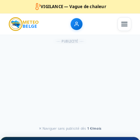
VIGILANCE — Vague de chaleur
METEO
BELGE
PUBLICITÉ
✕ Naviguer sans publicité dès
1 €/mois