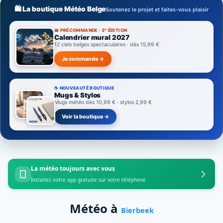
🛍️ La boutique Météo Belge
Soutenez le projet et faites-vous plaisir
📅 PRÉCOMMANDE · 3ᵉ ÉDITION
Calendrier mural 2027
12 ciels belges spectaculaires · dès 15,99 €
Je commande →
☕ NOUVEAUTÉ BOUTIQUE
Mugs & Stylos
Mugs météo dès 10,99 € · stylos 2,99 €
Voir la boutique →
La météo toujours avec vous
Installez notre app gratuite sur votre téléphone
Météo à
Bierbeek