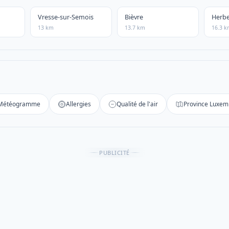
Vresse-sur-Semois
Bièvre
Herb
13 km
13.7 km
16.3 
Météogramme
Allergies
Qualité de l'air
Province Luxe
PUBLICITÉ