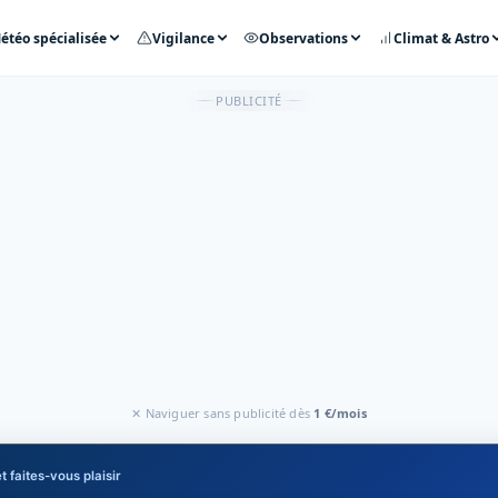
étéo spécialisée
Vigilance
Observations
Climat & Astro
PUBLICITÉ
✕ Naviguer sans publicité dès
1 €/mois
t faites-vous plaisir