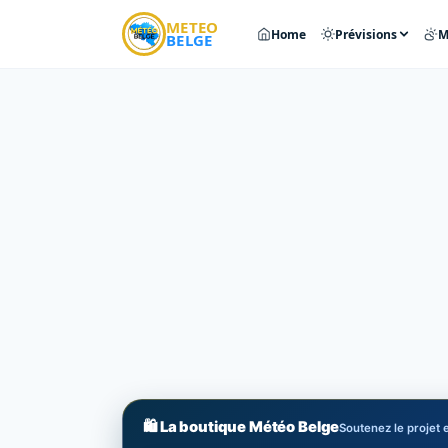
METEO
Home
Prévisions
M
BELGE
🛍️ La boutique Météo Belge
Soutenez le projet e