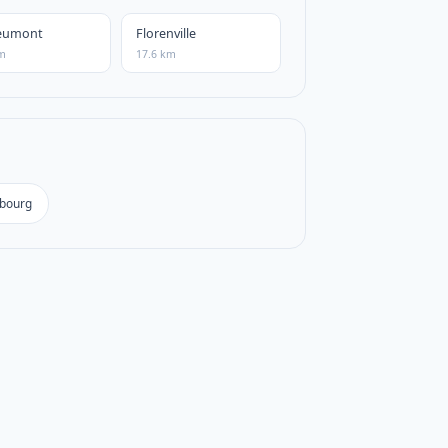
eumont
Florenville
km
17.6 km
mbourg