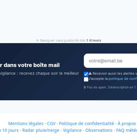
✕ Naviguer sans publicité dès
1 €/mois
r dans votre boîte mail
vigilance : recevez chaque soir le meilleur
⚠️ Recevoir aussi les alertes 
J'accepte la
politique de conf
🔒 Pas de spam. Désinscription en 1 c
Mentions légales
·
CGV
·
Politique de confidentialité
·
À propos
 10 jours
·
Radar pluie/neige
·
Vigilance
·
Observations
·
FAQ mété