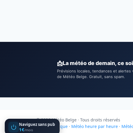
📩
La météo de demain, ce soi
Prévisions locales, tendances et alertes 
de Météo Belge. Gratuit, sans spam.
© 2026 Météo Belge · Tous droits réservés
Naviguez sans pub
Météo Belgique
·
Météo heure par heure
·
Météo
1€
/mois