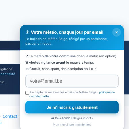
×
☀️ Votre météo, chaque jour par email
Le bulletin de Météo Belge, rédigé par un passionné,
pas par un robot.
📍
La météo
de votre commune
chaque matin (en option)
Je m'inscris
🚨
Alertes vigilance
avant
le mauvais temps
✉️
Gratuit, sans spam, désinscription en 1 clic
vigilance
identialité
lic.
J'accepte de recevoir les emails de Météo Belge ·
politique de
confidentialité
Je m'inscris gratuitement
·
Contact
·
Mon Altitude
·
Partenaires
·
Actualités
👥 Déjà
4 500+
Belges inscrits
o
Non merci, pas maintenant
Site réalisé par Nexovia