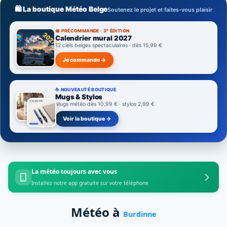
🛍️ La boutique Météo Belge
Soutenez le projet et faites-vous plaisir
📅 PRÉCOMMANDE · 3ᵉ ÉDITION
Calendrier mural 2027
12 ciels belges spectaculaires · dès 15,99 €
Je commande →
☕ NOUVEAUTÉ BOUTIQUE
Mugs & Stylos
Mugs météo dès 10,99 € · stylos 2,99 €
Voir la boutique →
La météo toujours avec vous
Installez notre app gratuite sur votre téléphone
Météo à
Burdinne