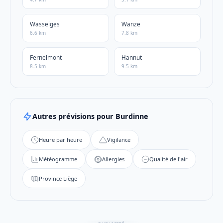
Wasseiges
Wanze
6.6 km
7.8 km
Fernelmont
Hannut
8.5 km
9.5 km
Autres prévisions pour Burdinne
Heure par heure
Vigilance
Météogramme
Allergies
Qualité de l'air
Province Liège