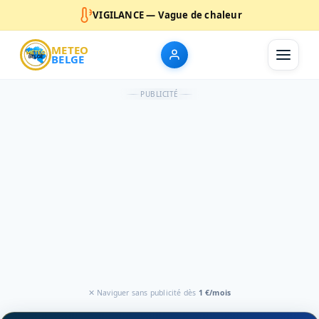
VIGILANCE — Vague de chaleur
METEO
BELGE
PUBLICITÉ
✕ Naviguer sans publicité dès
1 €/mois