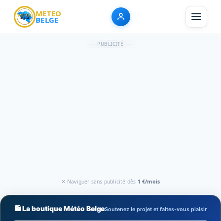
METEO
BELGE
PUBLICITÉ
✕ Naviguer sans publicité dès
1 €/mois
🛍️ La boutique Météo Belge
Soutenez le projet et faites-vous plaisir