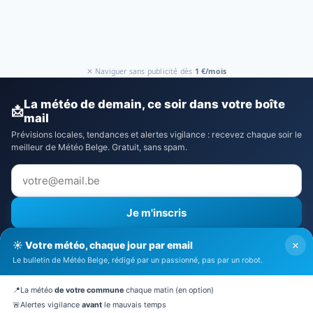
✕ Naviguer sans publicité dès
1 €/mois
La météo de demain, ce soir dans votre boîte
📩
mail
Prévisions locales, tendances et alertes vigilance : recevez chaque soir le
meilleur de Météo Belge. Gratuit, sans spam.
Je m'inscris
⚠️ Recevoir aussi les alertes vigilance
×
☀️ Votre météo, chaque jour par email
J'accepte la
politique de confidentialité
Le bulletin de Météo Belge, rédigé par un passionné, pas par un robot.
🔒 Pas de spam. Désinscription en 1 clic.
📍
La météo
de votre commune
chaque matin (en option)
🚨
Alertes vigilance
avant
le mauvais temps