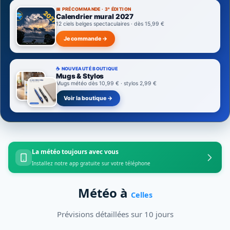
📅 PRÉCOMMANDE · 3ᵉ ÉDITION
Calendrier mural 2027
12 ciels belges spectaculaires · dès 15,99 €
Je commande →
☕ NOUVEAUTÉ BOUTIQUE
Mugs & Stylos
Mugs météo dès 10,99 € · stylos 2,99 €
Voir la boutique →
La météo toujours avec vous
Installez notre app gratuite sur votre téléphone
Météo à
Celles
Prévisions détaillées sur 10 jours