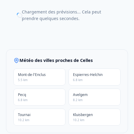
Chargement des prévisions... Cela peut
prendre quelques secondes.
Météo des villes proches de Celles
Mont-de-l'Enclus
Espierres-Helchin
5.5 km
6.8 km
Pecq
Avelgem
6.8 km
8.2 km
Tournai
Kluisbergen
10.2 km
10.2 km