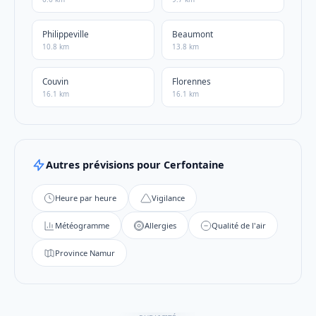
Philippeville
Beaumont
10.8 km
13.8 km
Couvin
Florennes
16.1 km
16.1 km
Autres prévisions pour Cerfontaine
Heure par heure
Vigilance
Météogramme
Allergies
Qualité de l'air
Province Namur