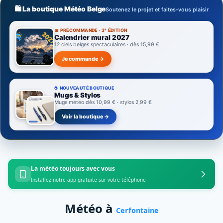
🛍️ La boutique Météo Belge
Soutenez le projet et faites-vous plaisir
📅 PRÉCOMMANDE · 3ᵉ ÉDITION
Calendrier mural 2027
12 ciels belges spectaculaires · dès 15,99 €
Je commande →
☕ NOUVEAUTÉ BOUTIQUE
Mugs & Stylos
Mugs météo dès 10,99 € · stylos 2,99 €
Voir la boutique →
La météo toujours avec vous
Installez notre app gratuite sur votre téléphone
Météo à
Cerfontaine