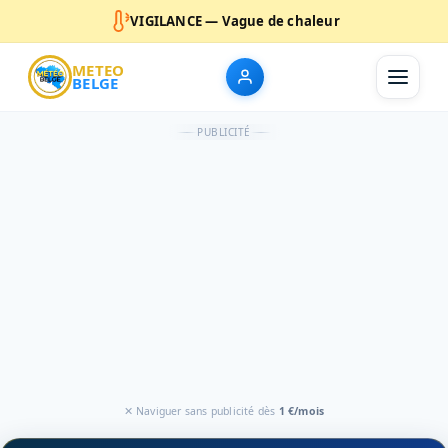
VIGILANCE — Vague de chaleur
METEO
BELGE
PUBLICITÉ
✕ Naviguer sans publicité dès
1 €/mois