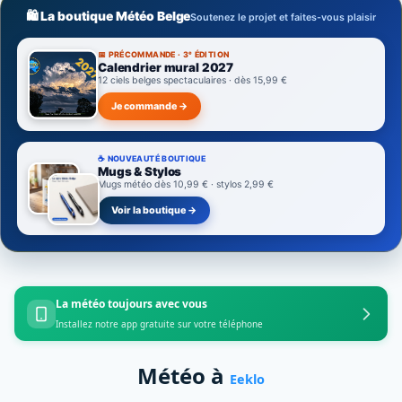
🛍️ La boutique Météo Belge
Soutenez le projet et faites-vous plaisir
📅 PRÉCOMMANDE · 3ᵉ ÉDITION
Calendrier mural 2027
12 ciels belges spectaculaires · dès 15,99 €
Je commande →
☕ NOUVEAUTÉ BOUTIQUE
Mugs & Stylos
Mugs météo dès 10,99 € · stylos 2,99 €
Voir la boutique →
La météo toujours avec vous
Installez notre app gratuite sur votre téléphone
Météo à
Eeklo