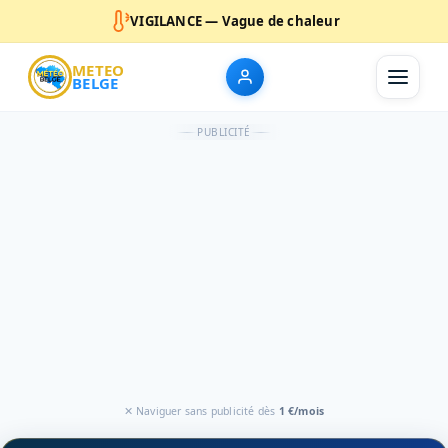
VIGILANCE — Vague de chaleur
METEO
BELGE
PUBLICITÉ
✕ Naviguer sans publicité dès
1 €/mois