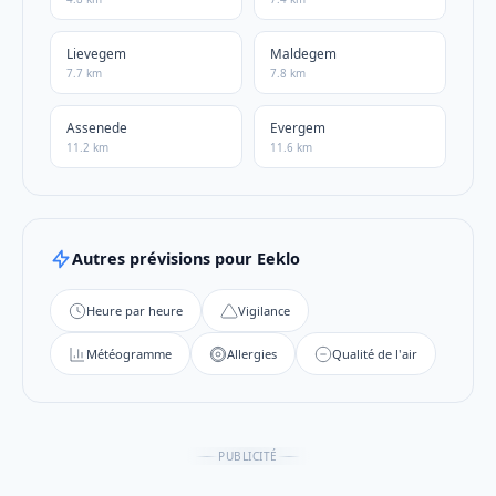
Lievegem
Maldegem
7.7 km
7.8 km
Assenede
Evergem
11.2 km
11.6 km
Autres prévisions pour Eeklo
Heure par heure
Vigilance
Météogramme
Allergies
Qualité de l'air
PUBLICITÉ