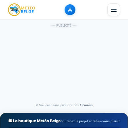
METEO
BELGE
PUBLICITÉ
✕ Naviguer sans publicité dès
1 €/mois
🛍️ La boutique Météo Belge
Soutenez le projet et faites-vous plaisir