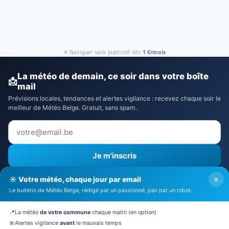
✕ Naviguer sans publicité dès
1 €/mois
La météo de demain, ce soir dans votre boîte
📩
mail
Prévisions locales, tendances et alertes vigilance : recevez chaque soir le
meilleur de Météo Belge. Gratuit, sans spam.
Je m'inscris
⚠️ Recevoir aussi les alertes vigilance
×
☀️ Votre météo, chaque jour par email
J'accepte la
politique de confidentialité
Le bulletin de Météo Belge, rédigé par un passionné, pas par un robot.
🔒 Pas de spam. Désinscription en 1 clic.
📍
La météo
de votre commune
chaque matin (en option)
🚨
Alertes vigilance
avant
le mauvais temps