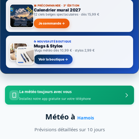
📅 PRÉCOMMANDE · 3ᵉ ÉDITION
Calendrier mural 2027
12 ciels belges spectaculaires · dès 15,99 €
Je commande →
☕ NOUVEAUTÉ BOUTIQUE
Mugs & Stylos
Mugs météo dès 10,99 € · stylos 2,99 €
Voir la boutique →
La météo toujours avec vous
Installez notre app gratuite sur votre téléphone
Météo à
Hamois
Prévisions détaillées sur 10 jours