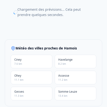
Chargement des prévisions... Cela peut
prendre quelques secondes.
Météo des villes proches de Hamois
Ciney
Havelange
7.6 km
8.2 km
Ohey
Assesse
11.1 km
11.2 km
Gesves
Somme-Leuze
11.3 km
13.4 km