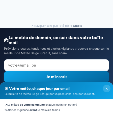
✕ Naviguer sans publicité dès
1 €/mois
La météo de demain, ce soir dans votre boîte
📩
mail
Prévisions locales, tendances et alertes vigilance : recevez chaque soir le
meilleur de Météo Belge. Gratuit, sans spam.
Je m'inscris
⚠️ Recevoir aussi les alertes vigilance
×
☀️ Votre météo, chaque jour par email
J'accepte la
politique de confidentialité
Le bulletin de Météo Belge, rédigé par un passionné, pas par un robot.
🔒 Pas de spam. Désinscription en 1 clic.
📍
La météo
de votre commune
chaque matin (en option)
🚨
Alertes vigilance
avant
le mauvais temps