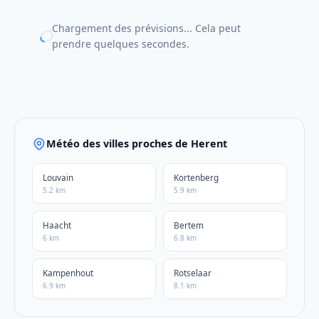
Chargement des prévisions... Cela peut
prendre quelques secondes.
Météo des villes proches de Herent
Louvain
Kortenberg
5.2 km
5.9 km
Haacht
Bertem
6 km
6.8 km
Kampenhout
Rotselaar
6.9 km
8.1 km