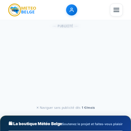
METEO
BELGE
PUBLICITÉ
✕ Naviguer sans publicité dès
1 €/mois
🛍️ La boutique Météo Belge
Soutenez le projet et faites-vous plaisir