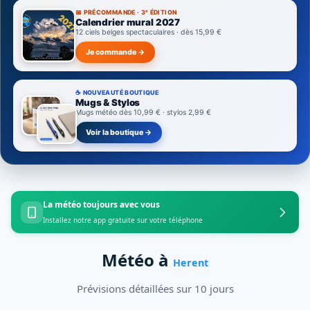
📅 PRÉCOMMANDE · 3ᵉ ÉDITION
Calendrier mural 2027
12 ciels belges spectaculaires · dès 15,99 €
Je commande →
☕ NOUVEAUTÉ BOUTIQUE
Mugs & Stylos
Mugs météo dès 10,99 € · stylos 2,99 €
Voir la boutique →
La météo toujours avec vous
Installez notre app gratuite sur votre téléphone
Météo à
Herent
Prévisions détaillées sur 10 jours