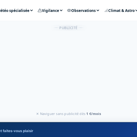
étéo spécialisée
Vigilance
Observations
Climat & Astro
PUBLICITÉ
✕ Naviguer sans publicité dès
1 €/mois
t faites-vous plaisir