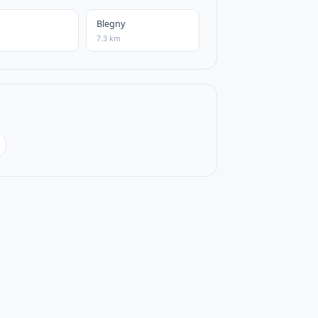
Blegny
7.3 km