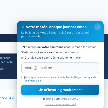
×
☀️ Votre météo, chaque jour par email
Le bulletin de Météo Belge, rédigé par un passionné,
pas par un robot.
📍
La météo
de votre commune
chaque matin (en option)
Je m'inscris
🚨
Alertes vigilance
avant
le mauvais temps
✉️
Gratuit, sans spam, désinscription en 1 clic
vigilance
identialité
lic.
J'accepte de recevoir les emails de Météo Belge ·
politique de
confidentialité
Je m'inscris gratuitement
·
Contact
·
Mon Altitude
·
Partenaires
·
Actualités
👥 Déjà
4 500+
Belges inscrits
o
Non merci, pas maintenant
Site réalisé par Nexovia