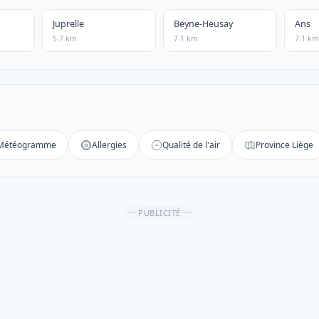
Juprelle
Beyne-Heusay
Ans
5.7 km
7.1 km
7.1 km
Météogramme
Allergies
Qualité de l'air
Province Liège
PUBLICITÉ