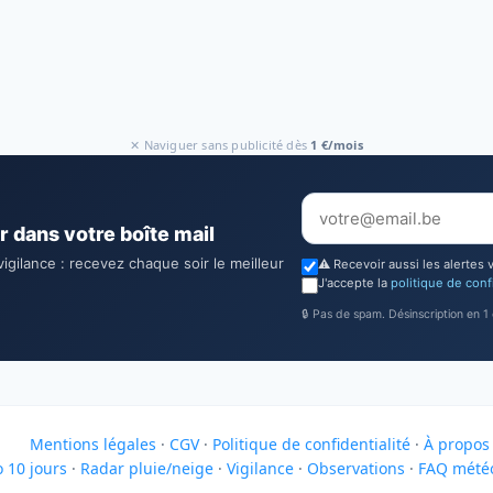
✕ Naviguer sans publicité dès
1 €/mois
r dans votre boîte mail
vigilance : recevez chaque soir le meilleur
⚠️ Recevoir aussi les alertes 
J'accepte la
politique de conf
🔒 Pas de spam. Désinscription en 1 c
Mentions légales
·
CGV
·
Politique de confidentialité
·
À propos
 10 jours
·
Radar pluie/neige
·
Vigilance
·
Observations
·
FAQ mété