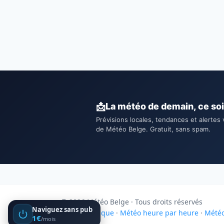
📩
La météo de demain, ce soi
Prévisions locales, tendances et alertes 
de Météo Belge. Gratuit, sans spam.
© 2026 Météo Belge · Tous droits réservés
Naviguez sans pub
Météo Belgique
·
Météo heure par heure
·
Météo
1€
/mois