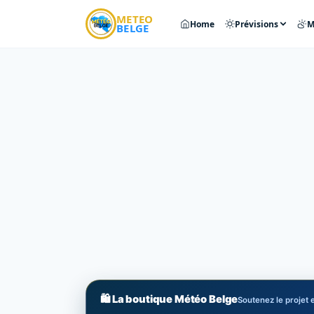
METEO
Home
Prévisions
M
BELGE
🛍️ La boutique Météo Belge
Soutenez le projet e