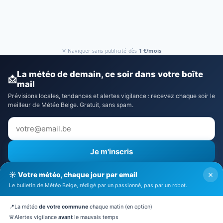
✕ Naviguer sans publicité dès
1 €/mois
La météo de demain, ce soir dans votre boîte
📩
mail
Prévisions locales, tendances et alertes vigilance : recevez chaque soir le
meilleur de Météo Belge. Gratuit, sans spam.
Je m'inscris
⚠️ Recevoir aussi les alertes vigilance
×
☀️ Votre météo, chaque jour par email
J'accepte la
politique de confidentialité
Le bulletin de Météo Belge, rédigé par un passionné, pas par un robot.
🔒 Pas de spam. Désinscription en 1 clic.
📍
La météo
de votre commune
chaque matin (en option)
🚨
Alertes vigilance
avant
le mauvais temps