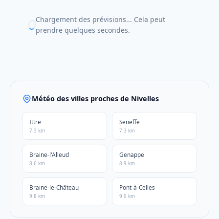
Chargement des prévisions... Cela peut
prendre quelques secondes.
Météo des villes proches de Nivelles
Ittre
Seneffe
7.3 km
7.3 km
Braine-l'Alleud
Genappe
8.6 km
8.9 km
Braine-le-Château
Pont-à-Celles
9.8 km
9.9 km