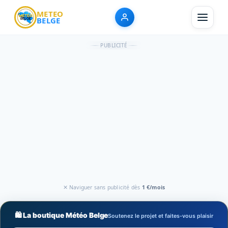
METEO
BELGE
PUBLICITÉ
✕ Naviguer sans publicité dès
1 €/mois
🛍️ La boutique Météo Belge
Soutenez le projet et faites-vous plaisir