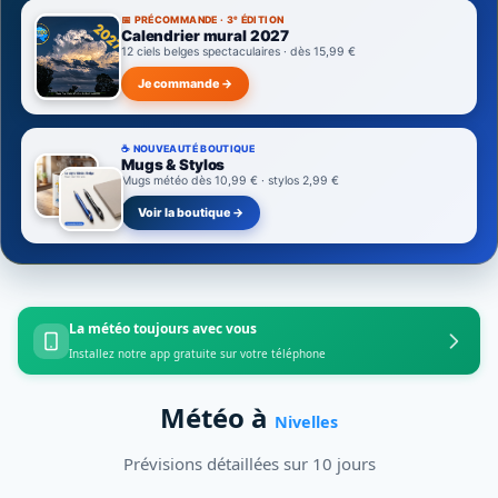
📅 PRÉCOMMANDE · 3ᵉ ÉDITION
Calendrier mural 2027
12 ciels belges spectaculaires · dès 15,99 €
Je commande →
☕ NOUVEAUTÉ BOUTIQUE
Mugs & Stylos
Mugs météo dès 10,99 € · stylos 2,99 €
Voir la boutique →
La météo toujours avec vous
Installez notre app gratuite sur votre téléphone
Météo à
Nivelles
Prévisions détaillées sur 10 jours