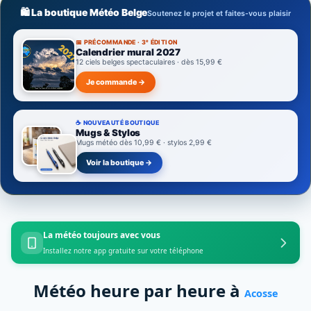
🛍️ La boutique Météo Belge
Soutenez le projet et faites-vous plaisir
📅 PRÉCOMMANDE · 3ᵉ ÉDITION
Calendrier mural 2027
12 ciels belges spectaculaires · dès 15,99 €
Je commande →
☕ NOUVEAUTÉ BOUTIQUE
Mugs & Stylos
Mugs météo dès 10,99 € · stylos 2,99 €
Voir la boutique →
La météo toujours avec vous
Installez notre app gratuite sur votre téléphone
Météo heure par heure à
Acosse