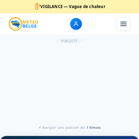
VIGILANCE — Vague de chaleur
METEO
BELGE
PUBLICITÉ
✕ Naviguer sans publicité dès
1 €/mois