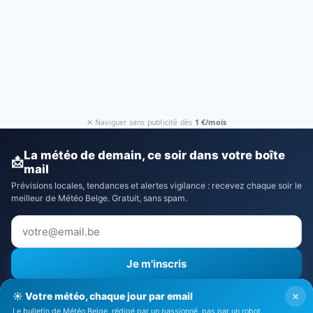
✕ Naviguer sans publicité dès
1 €/mois
La météo de demain, ce soir dans votre boîte
📩
mail
Prévisions locales, tendances et alertes vigilance : recevez chaque soir le
meilleur de Météo Belge. Gratuit, sans spam.
Je m'inscris
⚠️ Recevoir aussi les alertes vigilance
×
☀️ Votre météo, chaque jour par email
J'accepte la
politique de confidentialité
Le bulletin de Météo Belge, rédigé par un passionné, pas par un robot.