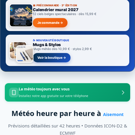
📅 PRÉCOMMANDE · 3ᵉ ÉDITION
Calendrier mural 2027
12 ciels belges spectaculaires · dès 15,99 €
Je commande →
☕ NOUVEAUTÉ BOUTIQUE
Mugs & Stylos
Mugs météo dès 10,99 € · stylos 2,99 €
Voir la boutique →
La météo toujours avec vous
Installez notre app gratuite sur votre téléphone
Météo heure par heure à
Aisemont
Prévisions détaillées sur 42 heures • Données ICON-D2 &
ECMWF