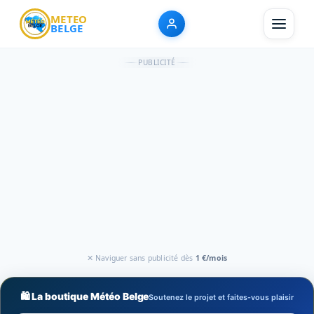
METEO
BELGE
PUBLICITÉ
✕ Naviguer sans publicité dès
1 €/mois
🛍️ La boutique Météo Belge
Soutenez le projet et faites-vous plaisir