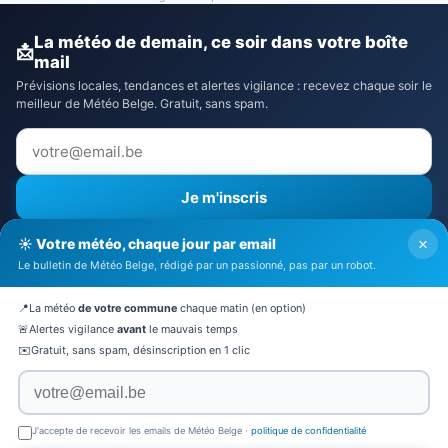
La météo de demain, ce soir dans votre boîte
📩
mail
Prévisions locales, tendances et alertes vigilance : recevez chaque soir le
meilleur de Météo Belge. Gratuit, sans spam.
Je m'inscris
⚠️ Recevoir aussi les alertes vigilance
×
☀️ Votre météo, chaque jour par email
J'accepte la
politique de confidentialité
Le bulletin de Météo Belge, rédigé par un passionné, pas par un robot.
🔒 Pas de spam. Désinscription en 1 clic.
📍
La météo
de votre commune
chaque matin (en option)
🚨
Alertes vigilance
avant
le mauvais temps
✉️
Gratuit, sans spam, désinscription en 1 clic
© 2026 Météo Belge · Tous droits réservés
Mentions légales
·
CGV
·
Politique de confidentialité
·
À
J'accepte de recevoir les emails de Météo Belge ·
politique de confidentialité
propos
·
Contact
·
Mon Altitude
·
Partenaires
·
Actualités