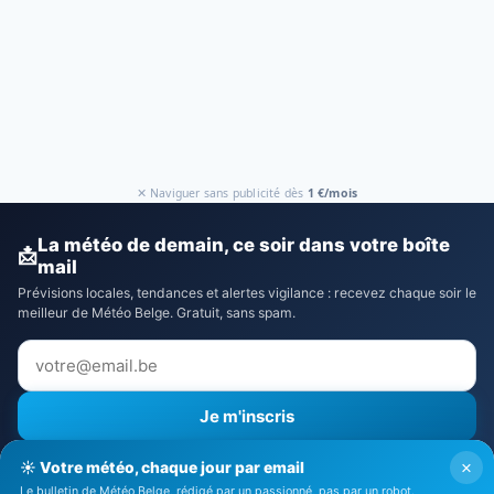
✕ Naviguer sans publicité dès
1 €/mois
La météo de demain, ce soir dans votre boîte
📩
mail
Prévisions locales, tendances et alertes vigilance : recevez chaque soir le
meilleur de Météo Belge. Gratuit, sans spam.
Je m'inscris
⚠️ Recevoir aussi les alertes vigilance
×
☀️ Votre météo, chaque jour par email
J'accepte la
politique de confidentialité
Le bulletin de Météo Belge, rédigé par un passionné, pas par un robot.