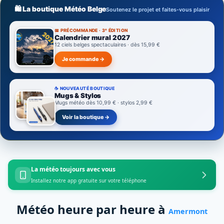
🛍️ La boutique Météo Belge
Soutenez le projet et faites-vous plaisir
📅 PRÉCOMMANDE · 3ᵉ ÉDITION
Calendrier mural 2027
12 ciels belges spectaculaires · dès 15,99 €
Je commande →
☕ NOUVEAUTÉ BOUTIQUE
Mugs & Stylos
Mugs météo dès 10,99 € · stylos 2,99 €
Voir la boutique →
La météo toujours avec vous
Installez notre app gratuite sur votre téléphone
Météo heure par heure à
Amermont