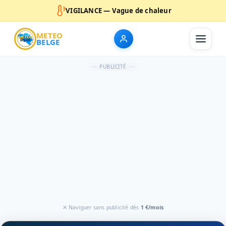
VIGILANCE — Vague de chaleur
METEO
BELGE
PUBLICITÉ
✕ Naviguer sans publicité dès
1 €/mois