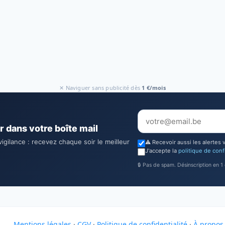
✕ Naviguer sans publicité dès
1 €/mois
r dans votre boîte mail
vigilance : recevez chaque soir le meilleur
⚠️ Recevoir aussi les alertes 
J'accepte la
politique de conf
🔒 Pas de spam. Désinscription en 1 c
Mentions légales
·
CGV
·
Politique de confidentialité
·
À propos