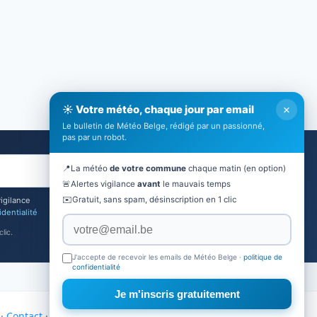
×
☀️ Votre météo, chaque jour par email
Le bulletin de Météo Belge, rédigé par un passionné,
pas par un robot.
📍
La météo
de votre commune
chaque matin (en option)
Je m'inscris
🚨
Alertes vigilance
avant
le mauvais temps
✉️
Gratuit, sans spam, désinscription en 1 clic
vigilance
identialité
lic.
J'accepte de recevoir les emails de Météo Belge ·
politique de
confidentialité
Je m'inscris gratuitement
·
Contact
·
Mon Altitude
·
Partenaires
·
Actualités