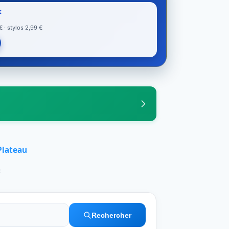
E
· stylos 2,99 €
Plateau
F
Rechercher