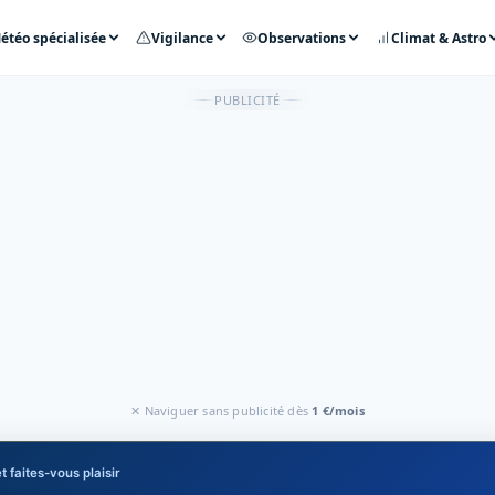
étéo spécialisée
Vigilance
Observations
Climat & Astro
PUBLICITÉ
✕ Naviguer sans publicité dès
1 €/mois
t faites-vous plaisir