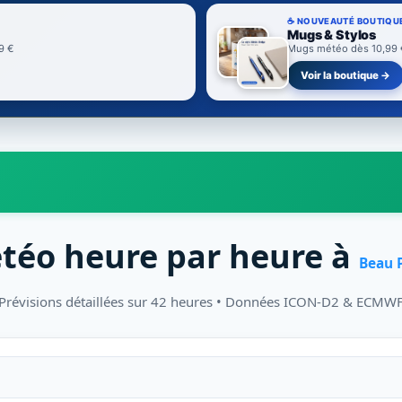
☕ NOUVEAUTÉ BOUTIQU
Mugs & Stylos
9 €
Mugs météo dès 10,99 € 
Voir la boutique →
téo heure par heure à
Beau 
Prévisions détaillées sur 42 heures • Données ICON-D2 & ECMW