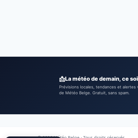
📩
La météo de demain, ce soi
Prévisions locales, tendances et alertes 
de Météo Belge. Gratuit, sans spam.
© 2026 Météo Belge · Tous droits réservés