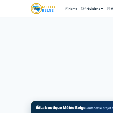
METEO
Home
Prévisions
M
BELGE
🛍️ La boutique Météo Belge
Soutenez le projet e