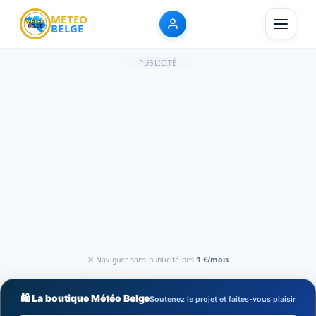
METEO
BELGE
PUBLICITÉ
✕ Naviguer sans publicité dès
1 €/mois
🛍️ La boutique Météo Belge
Soutenez le projet et faites-vous plaisir