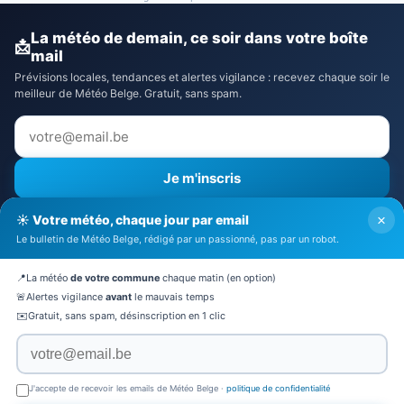
La météo de demain, ce soir dans votre boîte
📩
mail
Prévisions locales, tendances et alertes vigilance : recevez chaque soir le
meilleur de Météo Belge. Gratuit, sans spam.
Je m'inscris
⚠️ Recevoir aussi les alertes vigilance
×
☀️ Votre météo, chaque jour par email
J'accepte la
politique de confidentialité
Le bulletin de Météo Belge, rédigé par un passionné, pas par un robot.
🔒 Pas de spam. Désinscription en 1 clic.
📍
La météo
de votre commune
chaque matin (en option)
🚨
Alertes vigilance
avant
le mauvais temps
✉️
Gratuit, sans spam, désinscription en 1 clic
© 2026 Météo Belge · Tous droits réservés
Mentions légales
·
CGV
·
Politique de confidentialité
·
À
J'accepte de recevoir les emails de Météo Belge ·
politique de confidentialité
propos
·
Contact
·
Mon Altitude
·
Partenaires
·
Actualités