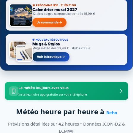
📅 PRÉCOMMANDE · 3ᵉ ÉDITION
Calendrier mural 2027
12 ciels belges spectaculaires · dès 15,99 €
Je commande →
☕ NOUVEAUTÉ BOUTIQUE
Mugs & Stylos
Mugs météo dès 10,99 € · stylos 2,99 €
Voir la boutique →
La météo toujours avec vous
Installez notre app gratuite sur votre téléphone
Météo heure par heure à
Beho
Prévisions détaillées sur 42 heures • Données ICON-D2 &
ECMWF