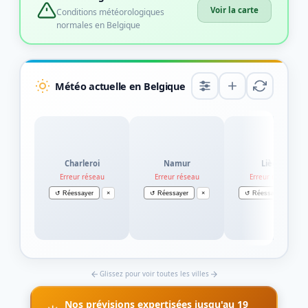
Voir la carte
Conditions météorologiques
normales en Belgique
Météo actuelle en Belgique
Charleroi
Namur
Liège
Erreur réseau
Erreur réseau
Erreur réseau
↺ Réessayer
×
↺ Réessayer
×
↺ Réessayer
×
Glissez pour voir toutes les villes
Nos prévisions expertisées jusqu'au 19