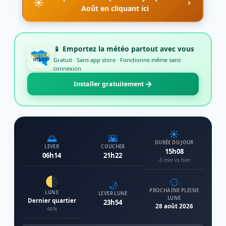
☀️
Août en cliquant ici
📱 Emportez la météo partout avec vous
Gratuit · Sans app store · Fonctionne même sans
connexion
Installer gratuitement
☀️
🌅
🌇
DURÉE DU JOUR
LEVER
COUCHER
15h08
06h14
21h22
-3 min vs hier
🌕
🌙
PROCHAINE PLEINE
LUNE
LEVER LUNE
LUNE
Dernier quartier
23h54
28 août 2026
46%