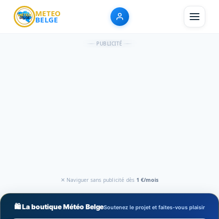
METEO
BELGE
PUBLICITÉ
✕ Naviguer sans publicité dès
1 €/mois
🛍️ La boutique Météo Belge
Soutenez le projet et faites-vous plaisir