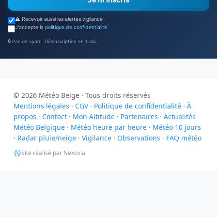
⚠️ Recevoir aussi les alertes vigilance
J'accepte la
politique de confidentialité
🔒 Pas de spam. Désinscription en 1 clic.
© 2026 Météo Belge · Tous droits réservés
Mentions légales
·
CGV
·
Politique de confidentialité
·
À
propos
·
Contact
·
Mon Altitude
·
Partenaires
·
Actualités
Météo Belgique
·
Météo heure par heure
·
Météo 10 jours
·
Radar pluie/neige
·
Vigilance
·
Observations
·
FAQ météo
Site réalisé par Nexovia