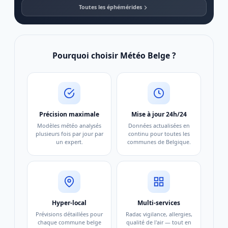
Toutes les éphémérides
Pourquoi choisir Météo Belge ?
Précision maximale
Mise à jour 24h/24
Modèles météo analysés
Données actualisées en
plusieurs fois par jour par
continu pour toutes les
un expert.
communes de Belgique.
Hyper-local
Multi-services
Prévisions détaillées pour
Radar, vigilance, allergies,
chaque commune belge
qualité de l'air — tout en