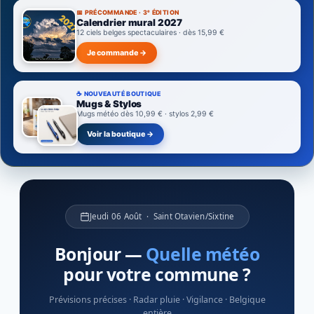
📅 PRÉCOMMANDE · 3ᵉ ÉDITION
Calendrier mural 2027
12 ciels belges spectaculaires · dès 15,99 €
Je commande →
☕ NOUVEAUTÉ BOUTIQUE
Mugs & Stylos
Mugs météo dès 10,99 € · stylos 2,99 €
Voir la boutique →
Météo Belge — Prévisions météo
Jeudi 06 Août · Saint Otavien/Sixtine
Bonjour —
Quelle météo
pour votre commune ?
Prévisions précises · Radar pluie · Vigilance · Belgique
entière