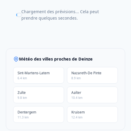
Chargement des prévisions... Cela peut
prendre quelques secondes.
Météo des villes proches de Deinze
Sint-Martens-Latem
Nazareth-De Pinte
6.4 km
8.9 km
Zulte
Aalter
9.8 km
10.4 km
Dentergem
Kruisem
11.3 km
12.4 km