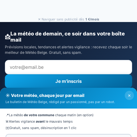
✕ Naviguer sans publicité dès
1 €/mois
La météo de demain, ce soir dans votre boîte
📩
mail
Prévisions locales, tendances et alertes vigilance : recevez chaque soir le
meilleur de Météo Belge. Gratuit, sans spam.
Je m'inscris
⚠️ Recevoir aussi les alertes vigilance
×
☀️ Votre météo, chaque jour par email
J'accepte la
politique de confidentialité
Le bulletin de Météo Belge, rédigé par un passionné, pas par un robot.
🔒 Pas de spam. Désinscription en 1 clic.
📍
La météo
de votre commune
chaque matin (en option)
🚨
Alertes vigilance
avant
le mauvais temps
✉️
Gratuit, sans spam, désinscription en 1 clic