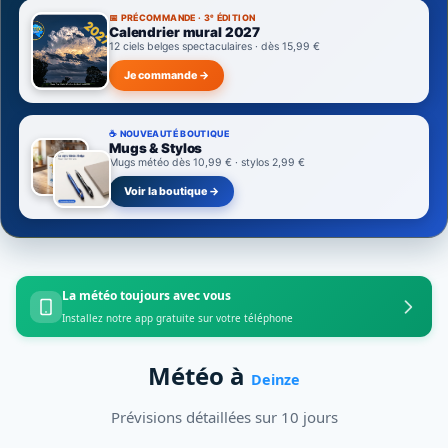
📅 PRÉCOMMANDE · 3ᵉ ÉDITION
Calendrier mural 2027
12 ciels belges spectaculaires · dès 15,99 €
Je commande →
☕ NOUVEAUTÉ BOUTIQUE
Mugs & Stylos
Mugs météo dès 10,99 € · stylos 2,99 €
Voir la boutique →
La météo toujours avec vous
Installez notre app gratuite sur votre téléphone
Météo à
Deinze
Prévisions détaillées sur 10 jours