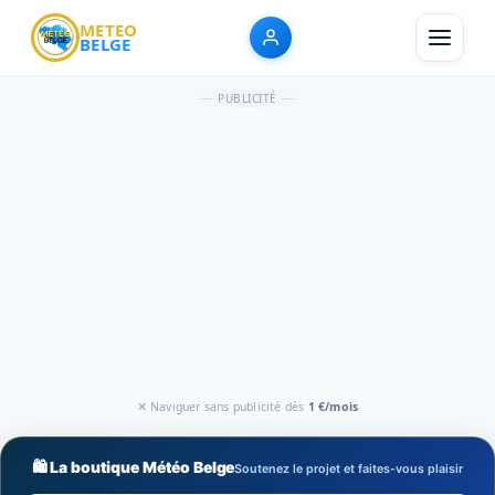
METEO
BELGE
PUBLICITÉ
✕ Naviguer sans publicité dès
1 €/mois
🛍️ La boutique Météo Belge
Soutenez le projet et faites-vous plaisir