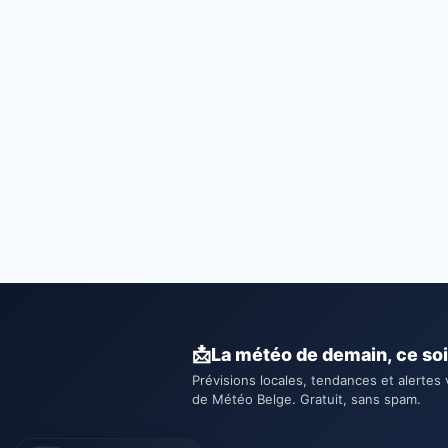
📩
La météo de demain, ce soi
Prévisions locales, tendances et alertes 
de Météo Belge. Gratuit, sans spam.