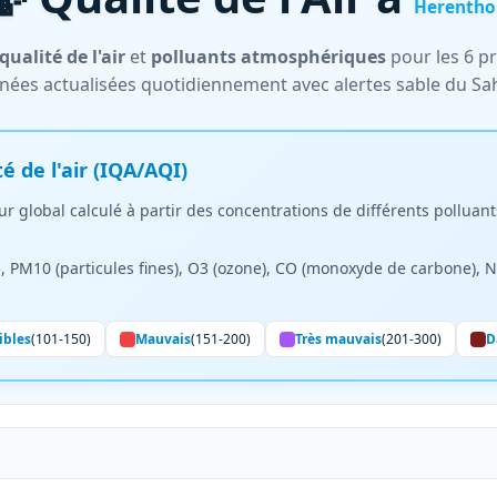
Herentho
qualité de l'air
et
polluants atmosphériques
pour les 6 pr
ées actualisées quotidiennement avec alertes sable du Sa
é de l'air (IQA/AQI)
r global calculé à partir des concentrations de différents polluants
 PM10 (particules fines), O3 (ozone), CO (monoxyde de carbone), N
ibles
(101-150)
Mauvais
(151-200)
Très mauvais
(201-300)
D