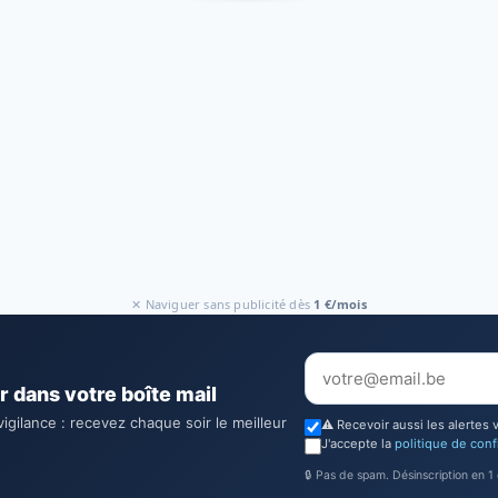
✕ Naviguer sans publicité dès
1 €/mois
r dans votre boîte mail
vigilance : recevez chaque soir le meilleur
⚠️ Recevoir aussi les alertes 
J'accepte la
politique de conf
🔒 Pas de spam. Désinscription en 1 c