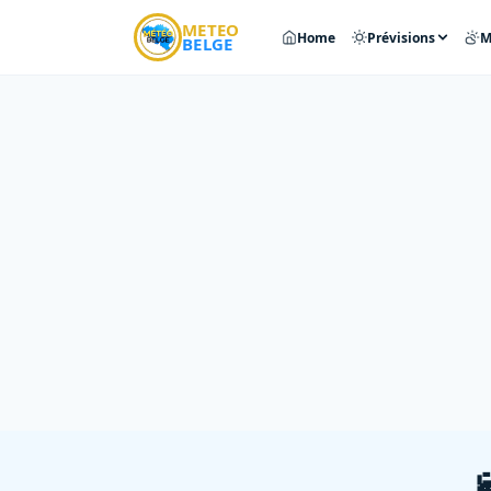
METEO
Home
Prévisions
M
BELGE