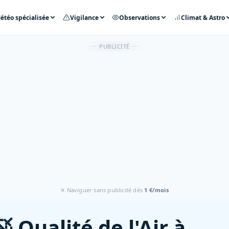
étéo spécialisée
Vigilance
Observations
Climat & Astro
PUBLICITÉ
✕ Naviguer sans publicité dès
1 €/mois
🍃 Qualité de l'Air à