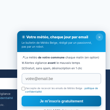
×
☀️ Votre météo, chaque jour par email
Le bulletin de Météo Belge, rédigé par un passionné,
pas par un robot.
📍
La météo
de votre commune
chaque matin (en option)
🚨
Alertes vigilance
avant
le mauvais temps
✉️
Gratuit, sans spam, désinscription en 1 clic
Je m'inscris
J'accepte de recevoir les emails de Météo Belge ·
politique de
confidentialité
vigilance
identialité
Je m'inscris gratuitement
lic.