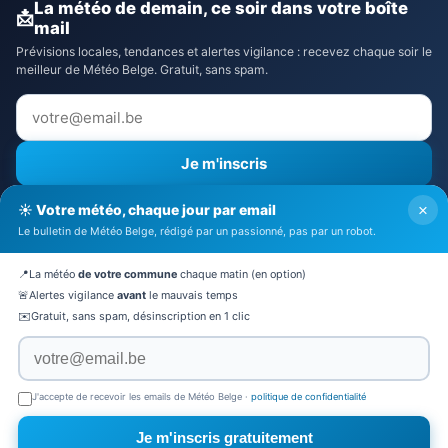
La météo de demain, ce soir dans votre boîte
📩
mail
Prévisions locales, tendances et alertes vigilance : recevez chaque soir le
meilleur de Météo Belge. Gratuit, sans spam.
Je m'inscris
⚠️ Recevoir aussi les alertes vigilance
×
☀️ Votre météo, chaque jour par email
J'accepte la
politique de confidentialité
Le bulletin de Météo Belge, rédigé par un passionné, pas par un robot.
🔒 Pas de spam. Désinscription en 1 clic.
📍
La météo
de votre commune
chaque matin (en option)
🚨
Alertes vigilance
avant
le mauvais temps
✉️
Gratuit, sans spam, désinscription en 1 clic
© 2026 Météo Belge · Tous droits réservés
Mentions légales
·
CGV
·
Politique de confidentialité
·
À
J'accepte de recevoir les emails de Météo Belge ·
politique de confidentialité
propos
·
Contact
·
Mon Altitude
·
Partenaires
·
Actualités
Météo Belgique
·
Météo heure par heure
·
Météo 10 jours
Je m'inscris gratuitement