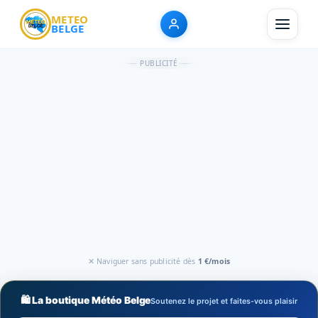
METEO
BELGE
PUBLICITÉ
✕ Naviguer sans publicité dès
1 €/mois
🛍️ La boutique Météo Belge
Soutenez le projet et faites-vous plaisir