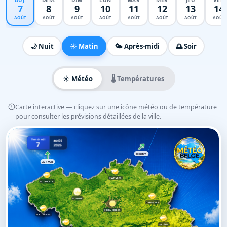
AUJ.
DEM.
DIM
LUN
MAR
MER
JEU
VEN
7
8
9
10
11
12
13
14
AOÛT
AOÛT
AOÛT
AOÛT
AOÛT
AOÛT
AOÛT
AOÛT
🌙 Nuit
☀️ Matin
🌤️ Après-midi
🌅 Soir
☀️ Météo
🌡️ Températures
Carte interactive — cliquez sur une icône météo ou de température
pour consulter les prévisions détaillées de la ville.
Vendredi
août
7
2026
15 km/h
20 km/h
ANVERS
OSTENDE
GAND
HASSELT
BRUXELLES
COMINES
LIÈGE