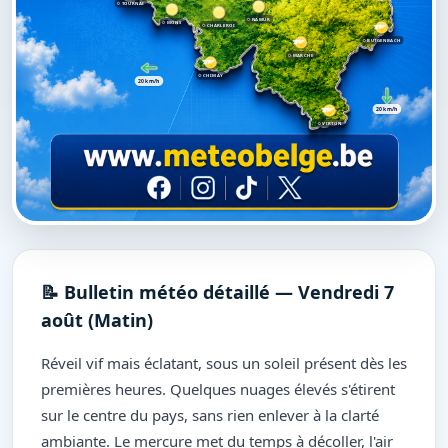
TOURNAI
NAMUR
MONS
CHARLEROI
BUTGENBACH
MARCHE
CHIMAY
20 km/h
20 km/h
VIRTON
📝 Bulletin météo détaillé — Vendredi 7
août (Matin)
Réveil vif mais éclatant, sous un soleil présent dès les
premières heures. Quelques nuages élevés s'étirent
sur le centre du pays, sans rien enlever à la clarté
ambiante. Le mercure met du temps à décoller, l'air