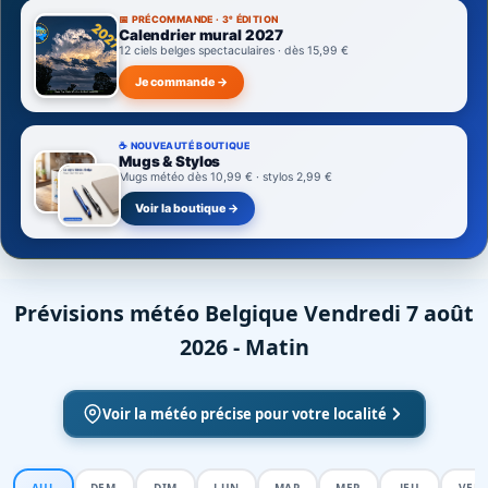
📅 PRÉCOMMANDE · 3ᵉ ÉDITION
Calendrier mural 2027
12 ciels belges spectaculaires · dès 15,99 €
Je commande →
☕ NOUVEAUTÉ BOUTIQUE
Mugs & Stylos
Mugs météo dès 10,99 € · stylos 2,99 €
Voir la boutique →
Prévisions météo Belgique Vendredi 7 août
2026 - Matin
Voir la météo précise pour votre localité