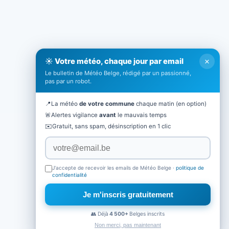
×
☀️ Votre météo, chaque jour par email
Le bulletin de Météo Belge, rédigé par un passionné,
pas par un robot.
📍
La météo
de votre commune
chaque matin (en option)
🚨
Alertes vigilance
avant
le mauvais temps
✉️
Gratuit, sans spam, désinscription en 1 clic
J'accepte de recevoir les emails de Météo Belge ·
politique de
confidentialité
Je m'inscris gratuitement
👥 Déjà
4 500+
Belges inscrits
Non merci, pas maintenant