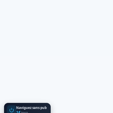
Naviguez sans pub
1€
/mois