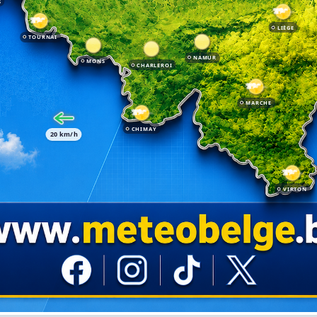
S
LIÈGE
TOURNAI
NAMUR
MONS
CHARLEROI
MARCHE
CHIMAY
20 km/h
VIRTON