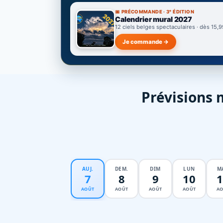
📅 PRÉCOMMANDE · 3ᵉ ÉDITION
Calendrier mural 2027
12 ciels belges spectaculaires · dès 15,9
Je commande →
Prévisions 
AUJ.
DEM.
DIM
LUN
M
7
8
9
10
1
AOÛT
AOÛT
AOÛT
AOÛT
AO