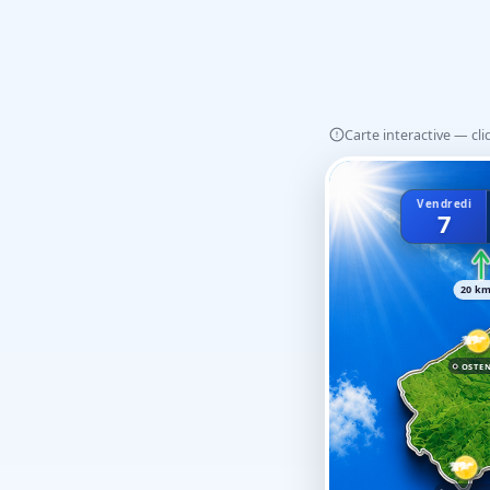
Carte interactive — cl
Vendredi
7
20 k
OSTE