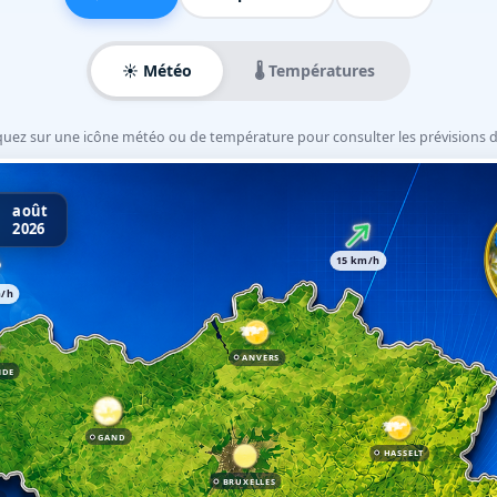
☀️ Météo
🌡️ Températures
iquez sur une icône météo ou de température pour consulter les prévisions déta
août
2026
15 km/h
m/h
ANVERS
NDE
GAND
HASSELT
BRUXELLES