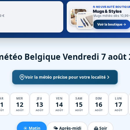
☕ NOUVEAUTÉ BOUTIQU
Mugs & Stylos
9 €
Mugs météo dès 10,99 € 
Voir la boutique →
météo Belgique Vendredi 7 août 
Voir la météo précise pour votre localité
AR
MER
JEU
VEN
SAM
DIM
LUN
1
12
13
14
15
16
17
ÛT
AOÛT
AOÛT
AOÛT
AOÛT
AOÛT
AOÛT
☀️ Matin
🌤️ Après-midi
🌅 Soir