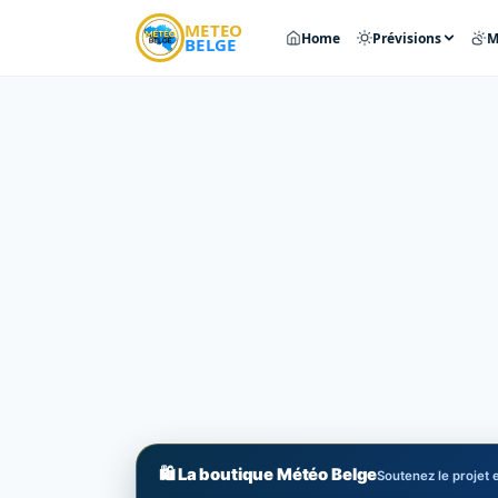
METEO
Home
Prévisions
M
BELGE
🛍️ La boutique Météo Belge
Soutenez le projet e