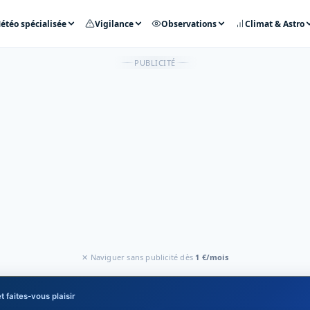
étéo spécialisée
Vigilance
Observations
Climat & Astro
PUBLICITÉ
✕ Naviguer sans publicité dès
1 €/mois
t faites-vous plaisir