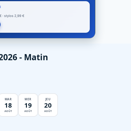
E
· stylos 2,99 €
2026 - Matin
MAR
MER
JEU
18
19
20
AOÛT
AOÛT
AOÛT