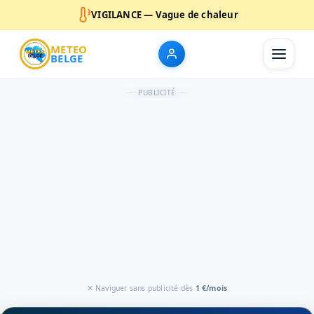
VIGILANCE — Vague de chaleur
METEO
BELGE
PUBLICITÉ
✕ Naviguer sans publicité dès
1 €/mois