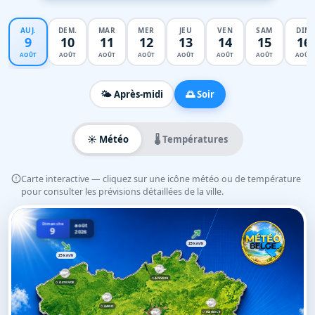
AUJ.
DEM.
MAR
MER
JEU
VEN
SAM
DIM
9
10
11
12
13
14
15
16
AOÛT
AOÛT
AOÛT
AOÛT
AOÛT
AOÛT
AOÛT
AOÛT
🌤️ Après-midi
🌅 Soir
☀️ Météo
🌡️ Températures
Carte interactive — cliquez sur une icône météo ou de température
pour consulter les prévisions détaillées de la ville.
Dimanche
août
9
2026
25 km/h
25 km/h
ANVERS
OSTENDE
GAND
HASSELT