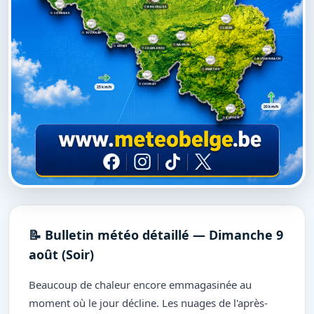
BRUXELLES
COMINES
LIÈGE
TOURNAI
NAMUR
MONS
CHARLEROI
BUTGENBACH
MARCHE
CHIMAY
25 km/h
20 km/h
VIRTON
📝 Bulletin météo détaillé — Dimanche 9
août (Soir)
Beaucoup de chaleur encore emmagasinée au
moment où le jour décline. Les nuages de l'après-