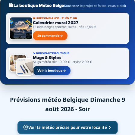
🛍️ La boutique Météo Belge
Soutenez le projet et faites-vous plaisir
📅 PRÉCOMMANDE · 3ᵉ ÉDITION
Calendrier mural 2027
12 ciels belges spectaculaires · dès 15,99 €
Je commande →
☕ NOUVEAUTÉ BOUTIQUE
Mugs & Stylos
Mugs météo dès 10,99 € · stylos 2,99 €
Voir la boutique →
Prévisions météo Belgique Dimanche 9
août 2026 - Soir
Voir la météo précise pour votre localité