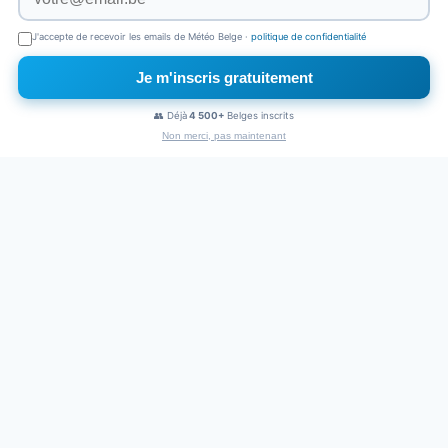
J'accepte de recevoir les emails de Météo Belge ·
politique de confidentialité
Je m'inscris gratuitement
×
Naviguez sans pub
👥 Déjà
4 500+
Belges inscrits
1€
/mois
Non merci, pas maintenant
PUBLICITÉ