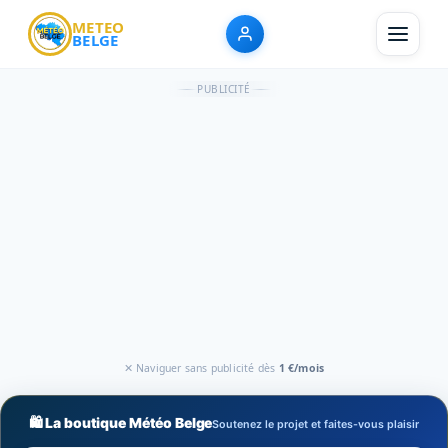
METEO
BELGE
PUBLICITÉ
✕ Naviguer sans publicité dès
1 €/mois
🛍️ La boutique Météo Belge
Soutenez le projet et faites-vous plaisir