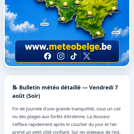
TOURNAI
NAMUR
MONS
CHARLEROI
BUTGENBACH
MARCHE
CHIMAY
25 km/h
25 km/h
VIRTON
📝 Bulletin météo détaillé — Vendredi 7
août (Soir)
Fin de journée d'une grande tranquillité, sous un ciel
nu des plages aux forêts d'Ardenne. La douceur
s'efface rapidement après le coucher du jour et l'air
prend un petit côté vivifiant. Sur les plateaux de l'est,