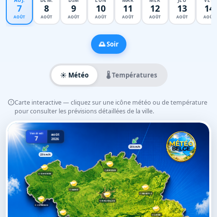
AUJ.
DEM.
DIM
LUN
MAR
MER
JEU
VEN
7
8
9
10
11
12
13
14
AOÛT
AOÛT
AOÛT
AOÛT
AOÛT
AOÛT
AOÛT
AOÛT
🌅 Soir
☀️ Météo
🌡️ Températures
Carte interactive — cliquez sur une icône météo ou de température
pour consulter les prévisions détaillées de la ville.
Vendredi
août
7
2026
20 km/h
25 km/h
ANVERS
OSTENDE
GAND
HASSELT
BRUXELLES
COMINES
LIÈGE