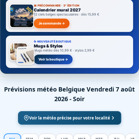
📅 PRÉCOMMANDE · 3ᵉ ÉDITION
Calendrier mural 2027
12 ciels belges spectaculaires · dès 15,99 €
Je commande →
☕ NOUVEAUTÉ BOUTIQUE
Mugs & Stylos
Mugs météo dès 10,99 € · stylos 2,99 €
Voir la boutique →
Prévisions météo Belgique Vendredi 7 août
2026 - Soir
Voir la météo précise pour votre localité