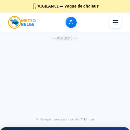
VIGILANCE — Vague de chaleur
METEO
BELGE
PUBLICITÉ
✕ Naviguer sans publicité dès
1 €/mois