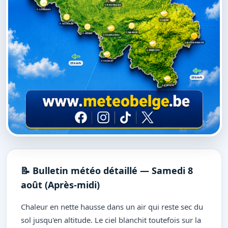
BRUXELLES
COMINES
LIÈGE
TOURNAI
NAMUR
MONS
CHARLEROI
BUTGENBACH
MARCHE
CHIMAY
25 km/h
20 km/h
VIRTON
📝 Bulletin météo détaillé — Samedi 8
août (Après-midi)
Chaleur en nette hausse dans un air qui reste sec du
sol jusqu'en altitude. Le ciel blanchit toutefois sur la