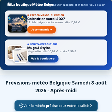
🛍️ La boutique Météo Belge
Soutenez le projet et faites-vous plaisir
📅 PRÉCOMMANDE · 3ᵉ ÉDITION
Calendrier mural 2027
12 ciels belges spectaculaires · dès 15,99 €
Je commande →
☕ NOUVEAUTÉ BOUTIQUE
Mugs & Stylos
Mugs météo dès 10,99 € · stylos 2,99 €
Voir la boutique →
Prévisions météo Belgique Samedi 8 août
2026 - Après-midi
Voir la météo précise pour votre localité