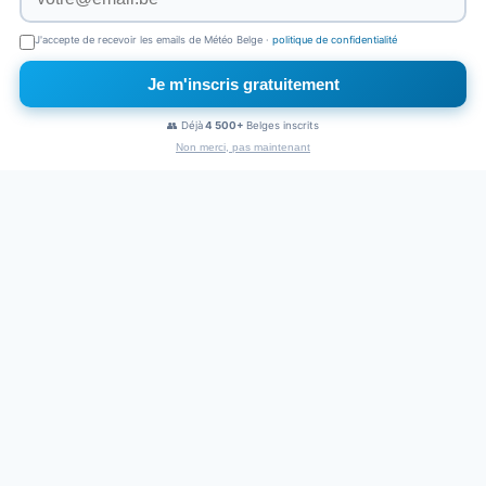
J'accepte de recevoir les emails de Météo Belge ·
politique de confidentialité
Je m'inscris gratuitement
×
Naviguez sans pub
👥 Déjà
4 500+
Belges inscrits
1€
/mois
Non merci, pas maintenant
PUBLICITÉ