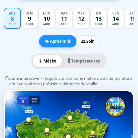
AUJ.
DEM.
LUN
MAR
MER
JEU
VEN
SAM
8
9
10
11
12
13
14
15
AOÛT
AOÛT
AOÛT
AOÛT
AOÛT
AOÛT
AOÛT
AOÛT
🌤️ Après-midi
🌅 Soir
☀️ Météo
🌡️ Températures
Carte interactive — cliquez sur une icône météo ou de température
pour consulter les prévisions détaillées de la ville.
Samedi
août
8
2026
25 km/h
35 km/h
ANVERS
OSTENDE
GAND
HASSELT