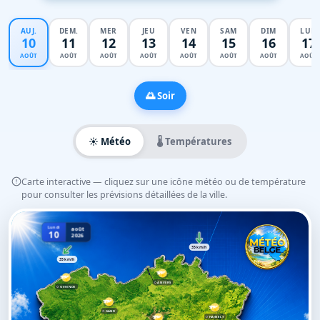
AUJ.
DEM.
MER
JEU
VEN
SAM
DIM
LUN
10
11
12
13
14
15
16
17
AOÛT
AOÛT
AOÛT
AOÛT
AOÛT
AOÛT
AOÛT
AOÛT
🌅 Soir
☀️ Météo
🌡️ Températures
Carte interactive — cliquez sur une icône météo ou de température
pour consulter les prévisions détaillées de la ville.
Lundi
août
10
2026
35 km/h
35 km/h
ANVERS
OSTENDE
GAND
HASSELT