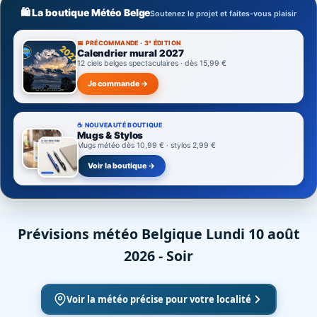
🛍️ La boutique Météo Belge
Soutenez le projet et faites-vous plaisir
📅 PRÉCOMMANDE · 3ᵉ ÉDITION
Calendrier mural 2027
12 ciels belges spectaculaires · dès 15,99 €
Je commande →
☕ NOUVEAUTÉ BOUTIQUE
Mugs & Stylos
Mugs météo dès 10,99 € · stylos 2,99 €
Voir la boutique →
Prévisions météo Belgique Lundi 10 août
2026 - Soir
Voir la météo précise pour votre localité