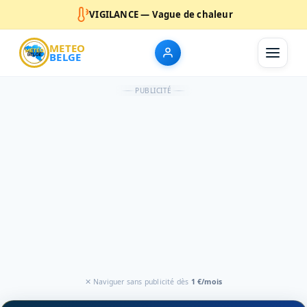
VIGILANCE — Vague de chaleur
METEO
BELGE
PUBLICITÉ
✕ Naviguer sans publicité dès
1 €/mois