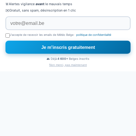
🚨
Alertes vigilance
avant
le mauvais temps
✉️
Gratuit, sans spam, désinscription en 1 clic
J'accepte de recevoir les emails de Météo Belge ·
politique de confidentialité
Je m'inscris gratuitement
×
Naviguez sans pub
👥 Déjà
4 600+
Belges inscrits
1€
/mois
Non merci, pas maintenant
PUBLICITÉ