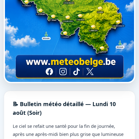
BRUXELLES
COMINES
LIÈGE
TOURNAI
NAMUR
MONS
CHARLEROI
BUTGENBACH
MARCHE
CHIMAY
35 km/h
30 km/h
VIRTON
📝 Bulletin météo détaillé — Lundi 10
août (Soir)
Le ciel se refait une santé pour la fin de journée,
après une après-midi bien plus grise que lumineuse