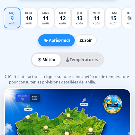
AUJ.
DEM.
MAR
MER
JEU
VEN
SAM
DIM
9
10
11
12
13
14
15
16
AOÛT
AOÛT
AOÛT
AOÛT
AOÛT
AOÛT
AOÛT
AOÛT
🌤️ Après-midi
🌅 Soir
☀️ Météo
🌡️ Températures
Carte interactive — cliquez sur une icône météo ou de température
pour consulter les prévisions détaillées de la ville.
Dimanche
août
9
2026
30 km/h
30 km/h
ANVERS
OSTENDE
GAND
HASSELT