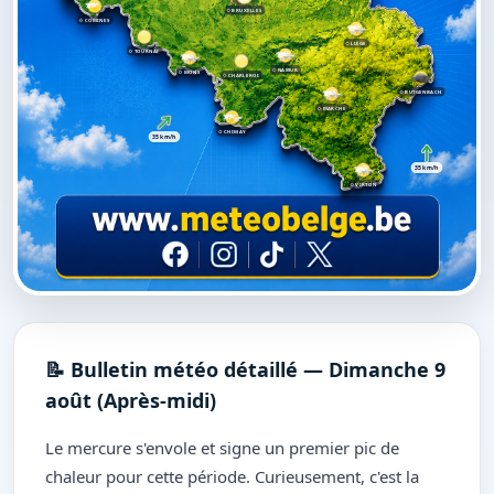
BRUXELLES
COMINES
LIÈGE
TOURNAI
NAMUR
MONS
CHARLEROI
BUTGENBACH
MARCHE
CHIMAY
35 km/h
35 km/h
VIRTON
📝 Bulletin météo détaillé — Dimanche 9
août (Après-midi)
Le mercure s'envole et signe un premier pic de
chaleur pour cette période. Curieusement, c'est la