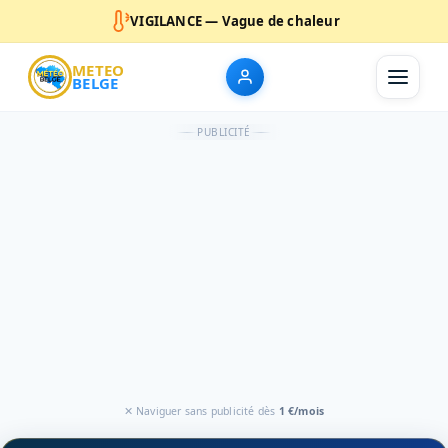
VIGILANCE — Vague de chaleur
METEO
BELGE
PUBLICITÉ
✕ Naviguer sans publicité dès
1 €/mois