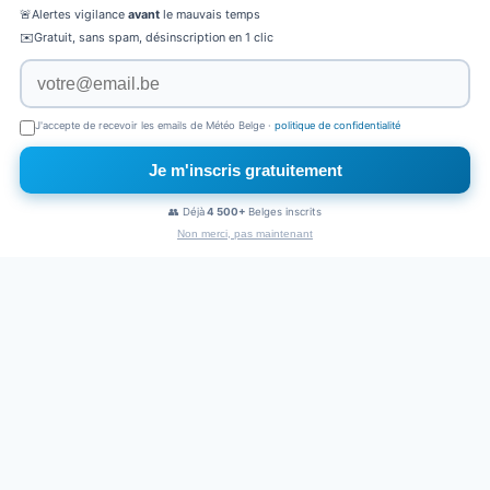
🚨
Alertes vigilance
avant
le mauvais temps
✉️
Gratuit, sans spam, désinscription en 1 clic
J'accepte de recevoir les emails de Météo Belge ·
politique de confidentialité
Je m'inscris gratuitement
×
Naviguez sans pub
👥 Déjà
4 500+
Belges inscrits
1€
/mois
Non merci, pas maintenant
PUBLICITÉ