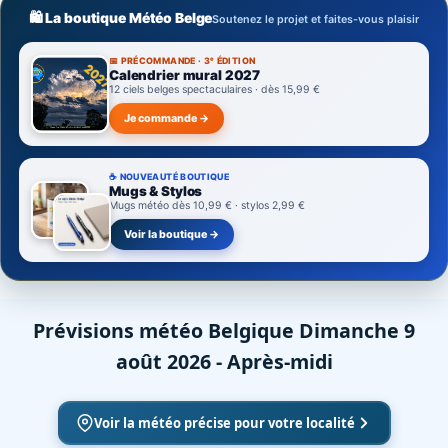
🛍️ La boutique Météo Belge
Soutenez le projet et faites-vous plaisir
📅 PRÉCOMMANDE · 3ᵉ ÉDITION
Calendrier mural 2027
12 ciels belges spectaculaires · dès 15,99 €
Je commande →
☕ NOUVEAUTÉ BOUTIQUE
Mugs & Stylos
Mugs météo dès 10,99 € · stylos 2,99 €
Voir la boutique →
Prévisions météo Belgique Dimanche 9
août 2026 - Après-midi
Voir la météo précise pour votre localité