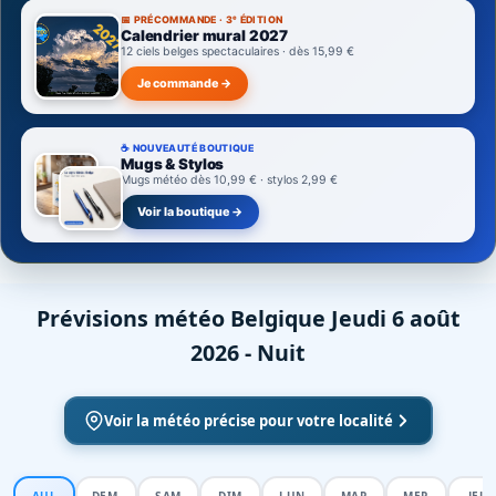
📅 PRÉCOMMANDE · 3ᵉ ÉDITION
Calendrier mural 2027
12 ciels belges spectaculaires · dès 15,99 €
Je commande →
☕ NOUVEAUTÉ BOUTIQUE
Mugs & Stylos
Mugs météo dès 10,99 € · stylos 2,99 €
Voir la boutique →
Prévisions météo Belgique Jeudi 6 août
2026 - Nuit
Voir la météo précise pour votre localité