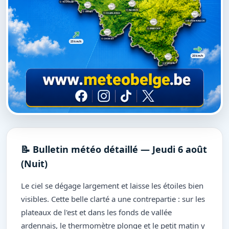
TOURNAI
NAMUR
MONS
CHARLEROI
BUTGENBACH
MARCHE
CHIMAY
25 km/h
20 km/h
VIRTON
📝 Bulletin météo détaillé — Jeudi 6 août
(Nuit)
Le ciel se dégage largement et laisse les étoiles bien
visibles. Cette belle clarté a une contrepartie : sur les
plateaux de l'est et dans les fonds de vallée
ardennais, le thermomètre plonge et le petit matin y