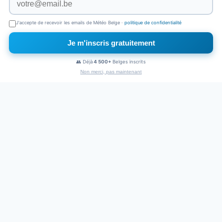
J'accepte de recevoir les emails de Météo Belge ·
politique de confidentialité
Je m'inscris gratuitement
×
Naviguez sans pub
👥 Déjà
4 500+
Belges inscrits
1€
/mois
Non merci, pas maintenant
PUBLICITÉ