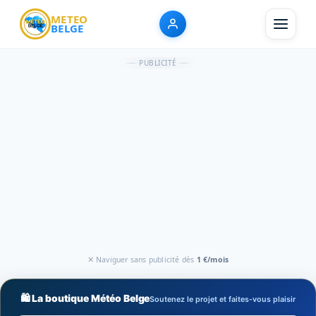
METEO
BELGE
PUBLICITÉ
✕ Naviguer sans publicité dès
1 €/mois
🛍️ La boutique Météo Belge
Soutenez le projet et faites-vous plaisir