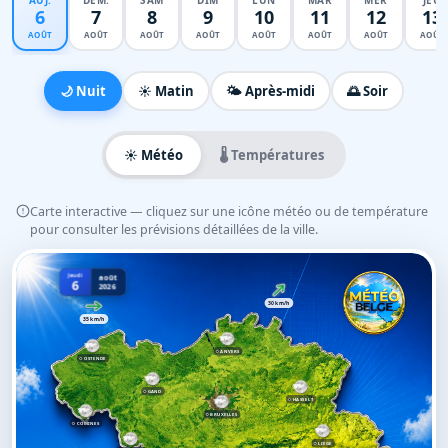
AUJ.
DEM.
SAM
DIM
LUN
MAR
MER
JEU
6
7
8
9
10
11
12
13
AOÛT
AOÛT
AOÛT
AOÛT
AOÛT
AOÛT
AOÛT
AOÛT
🌙 Nuit
☀️ Matin
🌤️ Après-midi
🌅 Soir
☀️ Météo
🌡️ Températures
Carte interactive — cliquez sur une icône météo ou de température
pour consulter les prévisions détaillées de la ville.
Jeudi
août
6
2026
30 km/h
35 km/h
ANVERS
OSTENDE
GAND
HASSELT
BRUXELLES
COMINES
LIÈGE